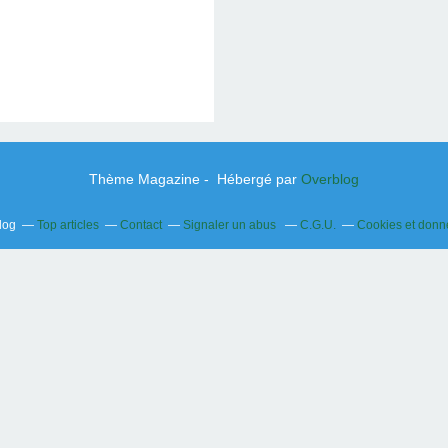
 GALERIE
.
.
Thème Magazine - Hébergé par
Overblog
log
Top articles
Contact
Signaler un abus
C.G.U.
Cookies et donn