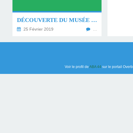
ITALIENNES À LA
PÔLE SUD
PÔLE SUD
DÉCOUVERTE DU MUSÉE DES ALLUMETTES À TREILLIÈRES LE DIMANCHE 17 FÉVRIER 2019.
25 Février 2019
…
Voir le profil de
ABA 44
sur le portail Overb