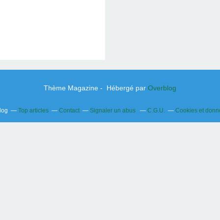
 GALERIE
.
.
Thème Magazine - Hébergé par
Overblog
log
Top articles
Contact
Signaler un abus
C.G.U.
Cookies et donn