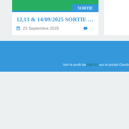
ITALIENNES À LA
PÔLE SUD
SORTIE
PÔLE SUD
12,13 & 14/09/2025 SORTIE DE L'ABA44 DANS LE MORBIHAN
23 Septembre 2025
…
Voir le profil de
ABA 44
sur le portail Overb