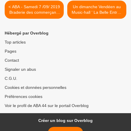
< ABA - Samedi 7 /09/ 2019
Un dimanche Vendéen au
Braderie des commerçants
Music-hall ‘ La Belle Entrée
de Ste Luce
‘ à St André-Goule-Oie. >
Hébergé par Overblog
Top articles
Pages
Contact
Signaler un abus
C.G.U.
Cookies et données personnelles
Préférences cookies
Voir le profil de ABA 44 sur le portail Overblog
Créer un blog sur Overblog