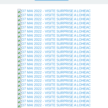
 GALERIE
.
.