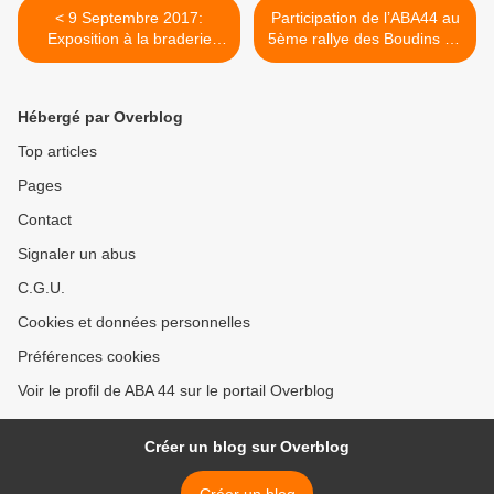
< 9 Septembre 2017:
Participation de l’ABA44 au
Exposition à la braderie
5ème rallye des Boudins de
annuelle des commerçants
St Léger sous Cholet. >
de Ste Luce sur Loire.
Hébergé par Overblog
Top articles
Pages
Contact
Signaler un abus
C.G.U.
Cookies et données personnelles
Préférences cookies
Voir le profil de ABA 44 sur le portail Overblog
Créer un blog sur Overblog