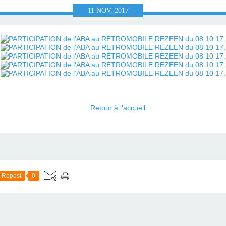
 GALERIE
.
11
NOV.
2017
.
Retour à l'accueil
Repost
0