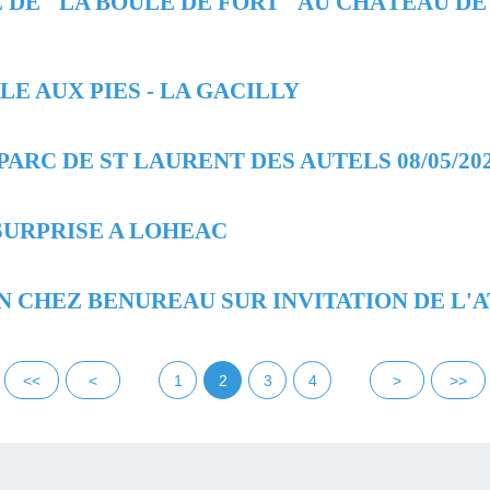
E DE "LA BOULE DE FORT" AU CHÂTEAU D
'ILE AUX PIES - LA GACILLY
ARC DE ST LAURENT DES AUTELS 08/05/20
E SURPRISE A LOHEAC
ON CHEZ BENUREAU SUR INVITATION DE L'
<<
<
1
2
3
4
>
>>