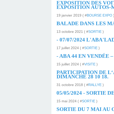
ITALIENNES À LA
PÔLE SUD
EXPOSITION DES VOI
EXPOSITION AUTOS-M
19 janvier 2019 ( #
BOURSE EXPO
PÔLE SUD
BALADE DANS LES M
13 octobre 2021 ( #
SORTIE
)
- 07/07/2024 L'ABA'L
17 juillet 2024 ( #
SORTIE
)
- ABA 44 EN VENDÉE – 
15 juillet 2024 ( #
VISITE
)
PARTICIPATION DE L
DIMANCHE 28 10 18.
31 octobre 2018 ( #
RALLYE
)
05/05/2024 - SORTIE
15 mai 2024 ( #
SORTIE
)
SORTIE DU 7 MAI AU